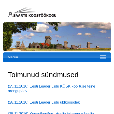
Menüü
Toimunud sündmused
(29.11.2016) Eesti Leader Liidu KÜSK koolituse teine
arengupäev
(28.11.2016) Eesti Leader Liidu üldkoosolek
(25.11.2016) Kodanikupäev „Hooliv inimene = hooliv