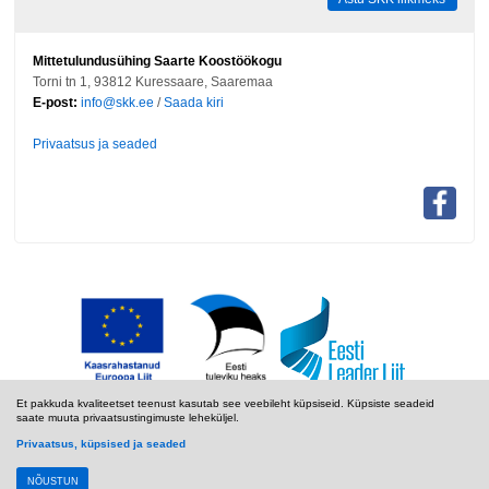
Mittetulundusühing Saarte Koostöökogu
Torni tn 1, 93812 Kuressaare, Saaremaa
E-post:
info@skk.ee
/
Saada kiri
Privaatsus ja seaded
Et pakkuda kvaliteetset teenust kasutab see veebileht küpsiseid. Küpsiste seadeid
saate muuta privaatsustingimuste leheküljel.
Privaatsus, küpsised ja seaded
NÕUSTUN