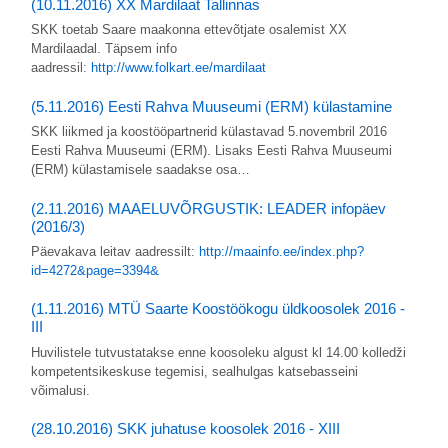
(10.11.2016) XX Mardilaat Tallinnas
SKK toetab Saare maakonna ettevõtjate osalemist XX
Mardilaadal. Täpsem info
aadressil:
http://www.folkart.ee/mardilaat
(5.11.2016) Eesti Rahva Muuseumi (ERM) külastamine
SKK liikmed ja koostööpartnerid külastavad 5.novembril 2016
Eesti Rahva Muuseumi (ERM). Lisaks Eesti Rahva Muuseumi
(ERM) külastamisele saadakse osa…
(2.11.2016) MAAELUVÕRGUSTIK: LEADER infopäev
(2016/3)
Päevakava leitav aadressilt:
http://maainfo.ee/index.php?
id=4272&page=3394&
(1.11.2016) MTÜ Saarte Koostöökogu üldkoosolek 2016 -
III
Huvilistele tutvustatakse enne koosoleku algust kl 14.00 kolledži
kompetentsikeskuse tegemisi, sealhulgas katsebasseini
võimalusi.
(28.10.2016) SKK juhatuse koosolek 2016 - XIII