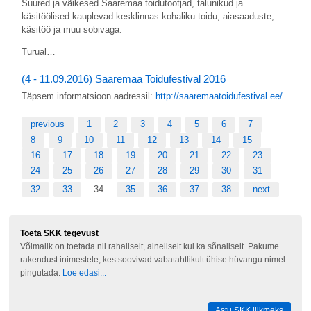
Suured ja väikesed Saaremaa toidutootjad, talunikud ja
käsitöölised kauplevad kesklinnas kohaliku toidu, aiasaaduste,
käsitöö ja muu sobivaga.
Turual…
(4 - 11.09.2016) Saaremaa Toidufestival 2016
Täpsem informatsioon aadressil:
http://saaremaatoidufestival.ee/
previous
1
2
3
4
5
6
7
8
9
10
11
12
13
14
15
16
17
18
19
20
21
22
23
24
25
26
27
28
29
30
31
32
33
34
35
36
37
38
next
Toeta SKK tegevust
Võimalik on toetada nii rahaliselt, aineliselt kui ka sõnaliselt. Pakume
rakendust inimestele, kes soovivad vabatahtlikult ühise hüvangu nimel
pingutada.
Loe edasi...
Astu SKK liikmeks