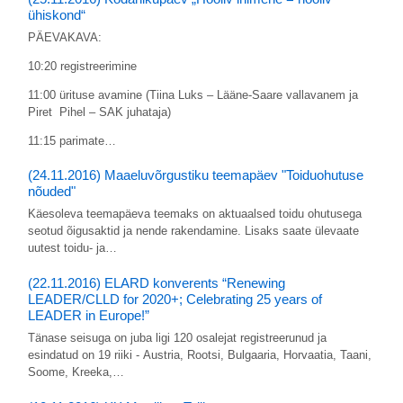
ühiskond“
PÄEVAKAVA:
10:20 registreerimine
11:00 ürituse avamine (Tiina Luks – Lääne-Saare vallavanem ja
Piret Pihel – SAK juhataja)
11:15 parimate…
(24.11.2016) Maaeluvõrgustiku teemapäev "Toiduohutuse
nõuded"
Käesoleva teemapäeva teemaks on aktuaalsed toidu ohutusega
seotud õigusaktid ja nende rakendamine. Lisaks saate ülevaate
uutest toidu- ja…
(22.11.2016) ELARD konverents “Renewing
LEADER/CLLD for 2020+; Celebrating 25 years of
LEADER in Europe!”
Tänase seisuga on juba ligi 120 osalejat registreerunud ja
esindatud on 19 riiki - Austria, Rootsi, Bulgaaria, Horvaatia, Taani,
Soome, Kreeka,…