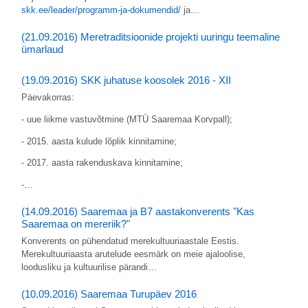
skk.ee/leader/programm-ja-dokumendid/
ja…
(21.09.2016) Meretraditsioonide projekti uuringu teemaline
ümarlaud
(19.09.2016) SKK juhatuse koosolek 2016 - XII
Päevakorras:
- uue liikme vastuvõtmine (MTÜ Saaremaa Korvpall);
- 2015. aasta kulude lõplik kinnitamine;
- 2017. aasta rakenduskava kinnitamine;
-…
(14.09.2016) Saaremaa ja B7 aastakonverents "Kas
Saaremaa on mereriik?"
Konverents on pühendatud merekultuuriaastale Eestis.
Merekultuuriaasta arutelude eesmärk on meie ajaloolise,
loodusliku ja kultuurilise pärandi…
(10.09.2016) Saaremaa Turupäev 2016