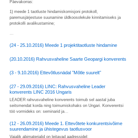
Päevakorras:
1) meede 1 taotluste hindamiskomisjoni protokoll,
paremusjärjestuse suunamine üldkoosolekule kinnitamiseks ja
protokolli avalikustamine;
…
(24 - 25.10.2016) Meede 1 projektitaotluste hindamine
(20.10.2016) Rahvusvaheline Saarte Geopargi konverents
(3 - 9.10.2016) Ettevõtlusnädal "Mõtle suurelt"
(27 - 29.09.2016) LINC: Rahvusvaheline Leader
konverents LINC 2016 Ungaris
LEADER rahvusvaheline konverents toimub sel aastal juba
seitsmendat korda ning toimumiskohaks on Ungari. Konverentsi
töö vormideks on: seminarid ja…
(12 - 26.09.2016) Meede 1. Ettevõtete konkurentsivõime
suurendamine ja ühistegevus taotlusvoor
Vajalik abimaterjalid on leitavad aadressidel: