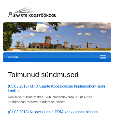
Menüü
Toimunud sündmused
(05.03.2018) MTÜ Saarte Koostöökogu hindamiskomisjoni
koolitus
Koolitusel tutvustatakse SKK hindamiskorda ja uut e-pria
keskkonnas töötavat hindamissüsteemi.
(01.03.2018) Kuidas uues e-PRIA keskkonnas hinnata