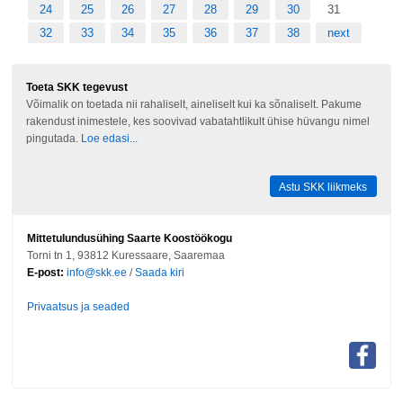
24
25
26
27
28
29
30
31
32
33
34
35
36
37
38
next
Toeta SKK tegevust
Võimalik on toetada nii rahaliselt, aineliselt kui ka sõnaliselt. Pakume
rakendust inimestele, kes soovivad vabatahtlikult ühise hüvangu nimel
pingutada.
Loe edasi...
Astu SKK liikmeks
Mittetulundusühing Saarte Koostöökogu
Torni tn 1, 93812 Kuressaare, Saaremaa
E-post:
info@skk.ee
/
Saada kiri
Privaatsus ja seaded