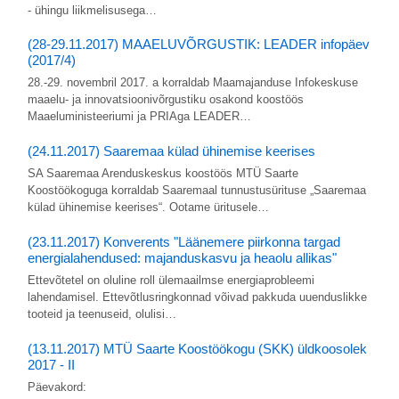
- ühingu liikmelisusega…
(28-29.11.2017) MAAELUVÕRGUSTIK: LEADER infopäev
(2017/4)
28.-29. novembril 2017. a korraldab Maamajanduse Infokeskuse
maaelu- ja innovatsioonivõrgustiku osakond koostöös
Maaeluministeeriumi ja PRIAga LEADER…
(24.11.2017) Saaremaa külad ühinemise keerises
SA Saaremaa Arenduskeskus koostöös MTÜ Saarte
Koostöökoguga korraldab Saaremaal tunnustusürituse „Saaremaa
külad ühinemise keerises“. Ootame üritusele…
(23.11.2017) Konverents "Läänemere piirkonna targad
energialahendused: majanduskasvu ja heaolu allikas"
Ettevõtetel on oluline roll ülemaailmse energiaprobleemi
lahendamisel. Ettevõtlusringkonnad võivad pakkuda uuenduslikke
tooteid ja teenuseid, olulisi…
(13.11.2017) MTÜ Saarte Koostöökogu (SKK) üldkoosolek
2017 - II
Päevakord: