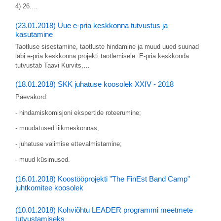
4) 26.…
(23.01.2018) Uue e-pria keskkonna tutvustus ja
kasutamine
Taotluse sisestamine, taotluste hindamine ja muud uued suunad
läbi e-pria keskkonna projekti taotlemisele. E-pria keskkonda
tutvustab Taavi Kurvits,…
(18.01.2018) SKK juhatuse koosolek XXIV - 2018
Päevakord:
- hindamiskomisjoni ekspertide roteerumine;
- muudatused liikmeskonnas;
- juhatuse valimise ettevalmistamine;
- muud küsimused.
(16.01.2018) Koostööprojekti "The FinEst Band Camp"
juhtkomitee koosolek
(10.01.2018) Kohviõhtu LEADER programmi meetmete
tutvustamiseks