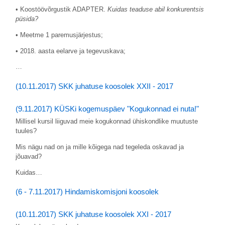
• Koostöövõrgustik ADAPTER.
Kuidas teaduse abil konkurentsis
püsida?
• Meetme 1 paremusjärjestus;
• 2018. aasta eelarve ja tegevuskava;
…
(10.11.2017) SKK juhatuse koosolek XXII - 2017
(9.11.2017) KÜSKi kogemuspäev "Kogukonnad ei nuta!"
Millisel kursil liiguvad meie kogukonnad ühiskondlike muutuste
tuules?
Mis nägu nad on ja mille kõigega nad tegeleda oskavad ja
jõuavad?
Kuidas…
(6 - 7.11.2017) Hindamiskomisjoni koosolek
(10.11.2017) SKK juhatuse koosolek XXI - 2017