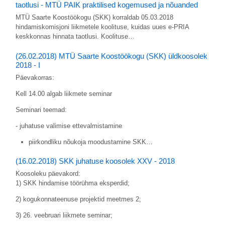
taotlusi - MTÜ PAIK praktilised kogemused ja nõuanded
MTÜ Saarte Koostöökogu (SKK) korraldab 05.03.2018
hindamiskomisjoni liikmetele koolituse, kuidas uues e-PRIA
keskkonnas hinnata taotlusi. Koolituse…
(26.02.2018) MTÜ Saarte Koostöökogu (SKK) üldkoosolek
2018 - I
Päevakorras:
Kell 14.00 algab liikmete seminar
Seminari teemad:
- juhatuse valimise ettevalmistamine
piirkondliku nõukoja moodustamine SKK…
(16.02.2018) SKK juhatuse koosolek XXV - 2018
Koosoleku päevakord:
1) SKK hindamise töörühma eksperdid;
2) kogukonnateenuse projektid meetmes 2;
3) 26. veebruari liikmete seminar;