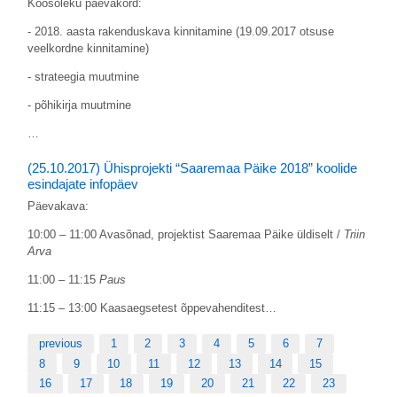
Koosoleku päevakord:
- 2018. aasta rakenduskava kinnitamine (19.09.2017 otsuse
veelkordne kinnitamine)
- strateegia muutmine
- põhikirja muutmine
…
(25.10.2017) Ühisprojekti “Saaremaa Päike 2018” koolide
esindajate infopäev
Päevakava:
10:00 – 11:00 Avasõnad, projektist Saaremaa Päike üldiselt /
Triin
Arva
11:00 – 11:15
Paus
11:15 – 13:00 Kaasaegsetest õppevahenditest…
previous
1
2
3
4
5
6
7
8
9
10
11
12
13
14
15
16
17
18
19
20
21
22
23