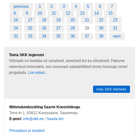
previous
1
2
3
4
5
6
7
8
9
10
11
12
13
14
15
16
17
18
19
20
21
22
23
24
25
26
27
28
29
30
31
32
33
34
35
36
37
38
next
Toeta SKK tegevust
Võimalik on toetada nii rahaliselt, aineliselt kui ka sõnaliselt. Pakume
rakendust inimestele, kes soovivad vabatahtlikult ühise hüvangu nimel
pingutada.
Loe edasi...
Astu SKK liikmeks
Mittetulundusühing Saarte Koostöökogu
Torni tn 1, 93812 Kuressaare, Saaremaa
E-post:
info@skk.ee
/
Saada kiri
Privaatsus ja seaded