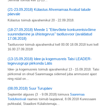
Seminar toimub kell 11-15…
(21-23.09.2018) Külastus Ahvenamaa Avatud talude
päevale
Külastus toimub ajavahemikul 20 - 22.09.2018.
(18-27.09.2018) Meede 1 "Ettevõtete konkurentsivõime
suurendamine ja ühistegevus" taotlusvoor (avaldatud
17.08.2018)
Taotlusvoor toimub ajavahemikul kell 00.00 18.09.2018 kuni kell
16.00 27.09.2018!
(13-15.09.2018) Idee-ja kogemusreis Talsi LEADER-
tegevusgrupi piirkonda Lätis
Idee- ja kogemusreis toimub ajavahemikul 13 - 15.09.2018. Talsi
piirkonnal on olnud Saaremaaga sidemed juba ammusest ajast
ning nüüd on…
(08.09.2018) Suur Turupäev
Septembri alguses (3 - 9.09.2018) toimuva
Saaremaa
Toidufestivali
raames toimub laupäeval, 8.09.2018 Kuressaare
puhkealal, Staadioni Külalistemaja…