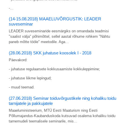
-…
(14-15.08.2018) MAAELUVÕRGUSTIK: LEADER
suveseminar
LEADER suveseminaride eesmärgiks on omandada teadmisi
"saalist välja" põhimõttel, sellel aastal rõhume rohkem "Nähtu
paneb mõtte tööle" meetodile. Aga…
(28.06.2018) SKK juhatuse koosolek I - 2018
Päevakord:
- juhatuse regulaarsete kokkusaamiste kokkuleppimine;
- juhatuse liikme lepingud;
- muud teemad.
(27.06.2018) Seminar toiduvõrgustikele ning kohaliku toidu
tarnijatele ja pakkujatele
Maaeluministeerium, MTÜ Eesti Maaturism ning Eesti
Põllumajandus-Kaubanduskoda kutsuvad osalema kohaliku toidu
tarnemudeli teemalisele seminarile, mis…