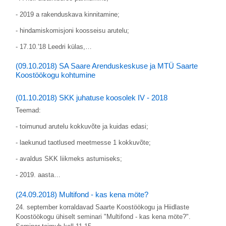
- 2019 a rakenduskava kinnitamine;
- hindamiskomisjoni koosseisu arutelu;
- 17.10.'18 Leedri külas,…
(09.10.2018) SA Saare Arenduskeskuse ja MTÜ Saarte
Koostöökogu kohtumine
(01.10.2018) SKK juhatuse koosolek IV - 2018
Teemad:
- toimunud arutelu kokkuvõte ja kuidas edasi;
- laekunud taotlused meetmesse 1 kokkuvõte;
- avaldus SKK liikmeks astumiseks;
- 2019. aasta…
(24.09.2018) Multifond - kas kena möte?
24. september korraldavad Saarte Koostöökogu ja Hiidlaste
Koostöökogu ühiselt seminari "Multifond - kas kena möte?".