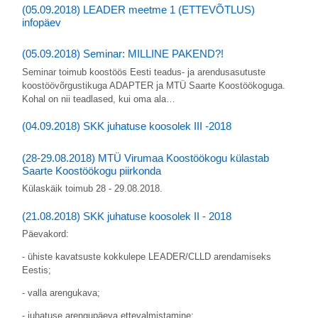
(05.09.2018) LEADER meetme 1 (ETTEVÕTLUS)
infopäev
(05.09.2018) Seminar: MILLINE PAKEND?!
Seminar toimub koostöös Eesti teadus- ja arendusasutuste
koostöövõrgustikuga ADAPTER ja MTÜ Saarte Koostöökoguga.
Kohal on nii teadlased, kui oma ala…
(04.09.2018) SKK juhatuse koosolek III -2018
(28-29.08.2018) MTÜ Virumaa Koostöökogu külastab
Saarte Koostöökogu piirkonda
Külaskäik toimub 28 - 29.08.2018.
(21.08.2018) SKK juhatuse koosolek II - 2018
Päevakord:
- ühiste kavatsuste kokkulepe LEADER/CLLD arendamiseks
Eestis;
- valla arengukava;
- juhatuse arengupäeva ettevalmistamine;