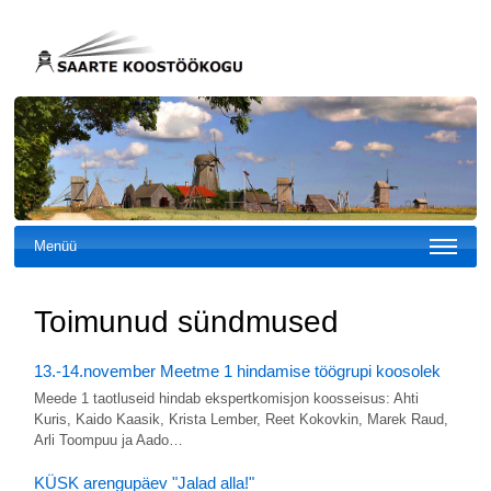
Menüü
Toimunud sündmused
13.-14.november Meetme 1 hindamise töögrupi koosolek
Meede 1 taotluseid hindab ekspertkomisjon koosseisus: Ahti
Kuris, Kaido Kaasik, Krista Lember, Reet Kokovkin, Marek Raud,
Arli Toompuu ja Aado…
KÜSK arengupäev "Jalad alla!"