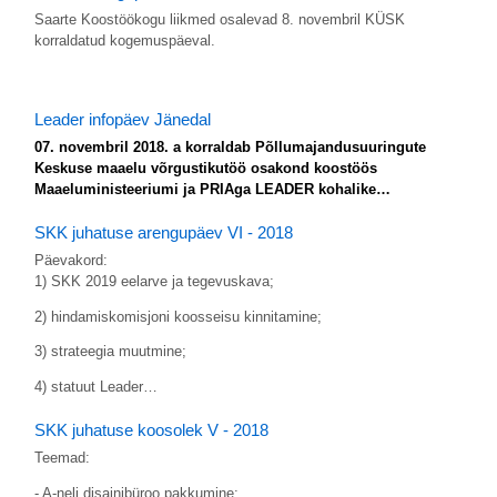
Saarte Koostöökogu liikmed osalevad 8. novembril KÜSK
korraldatud kogemuspäeval.
Leader infopäev Jänedal
07. novembril 2018. a korraldab Põllumajandusuuringute
Keskuse maaelu võrgustikutöö osakond koostöös
Maaeluministeeriumi ja PRIAga LEADER kohalike…
SKK juhatuse arengupäev VI - 2018
Päevakord:
1) SKK 2019 eelarve ja tegevuskava;
2) hindamiskomisjoni koosseisu kinnitamine;
3) strateegia muutmine;
4) statuut Leader…
SKK juhatuse koosolek V - 2018
Teemad:
- A-neli disainibüroo pakkumine;